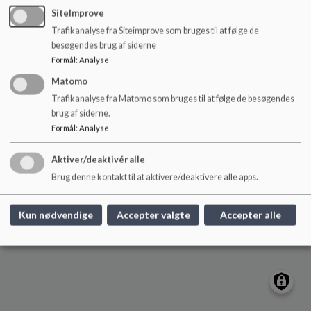
Kerteminde Byskole
o
SiteImprove
l
Nørregade 21 5300 Kerteminde
Trafikanalyse fra Siteimprove som bruges til at følge de
d
kertemindebyskole@kerteminde.dk
besøgendes brug af siderne
e
+45 65151800
Formål
:
Analyse
t
EAN NR.
5790000371129
Matomo
Sitemap
Trafikanalyse fra Matomo som bruges til at følge de besøgendes
brug af siderne.
Formål
:
Analyse
Aktiver/deaktivér alle
Cookie politik
Brug denne kontakt til at aktivere/deaktivere alle apps.
Kun nødvendige
Accepter valgte
Accepter alle