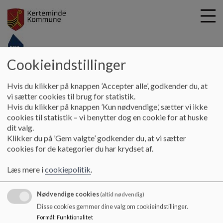
Cookieindstillinger
G
-
Hvis du klikker på knappen ’Accepter alle’, godkender du, at
å
SFO
vi sætter cookies til brug for statistik.
t
Hvis du klikker på knappen ’Kun nødvendige,’ sætter vi ikke
i
cookies til statistik – vi benytter dog en cookie for at huske
SFO
l
dit valg.
h
Klikker du på ’Gem valgte’ godkender du, at vi sætter
o
cookies for de kategorier du har krydset af.
v
Her finder du de praktiske informationer omkring
e
Kerteminde Byskoles SFO.
Læs mere i
cookiepolitik
.
d
i
Nødvendige cookies
n
(altid nødvendig)
d
Disse cookies gemmer dine valg om cookieindstillinger.
h
Formål
:
Funktionalitet