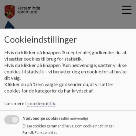
Cookieindstillinger
G
-
Hvis du klikker på knappen ’Accepter alle’, godkender du, at
å
Vores skole
Lokaleoversigt
vi sætter cookies til brug for statistik.
t
Hvis du klikker på knappen ’Kun nødvendige,’ sætter vi ikke
i
cookies til statistik – vi benytter dog en cookie for at huske
Lokaleoversigt
l
dit valg.
h
Klikker du på ’Gem valgte’ godkender du, at vi sætter
o
cookies for de kategorier du har krydset af.
v
Lokaler på Kerteminde Byskole
e
Læs mere i
cookiepolitik
.
d
Dokumenter
i
Nødvendige cookies
n
(altid nødvendig)
Lokaleoversigt
d
Disse cookies gemmer dine valg om cookieindstillinger.
h
Formål
:
Funktionalitet