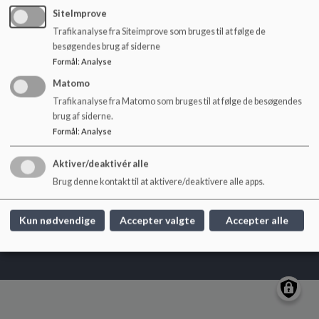
o
SiteImprove
l
Trafikanalyse fra Siteimprove som bruges til at følge de
d
besøgendes brug af siderne
e
Kerteminde Byskole
Formål
:
Analyse
t
Nørregade 21 5300 Kerteminde
Matomo
kertemindebyskole@kerteminde.dk
Trafikanalyse fra Matomo som bruges til at følge de besøgendes
+45 65151800
brug af siderne.
EAN NR.
5790000371129
Formål
:
Analyse
Sitemap
Aktiver/deaktivér alle
Brug denne kontakt til at aktivere/deaktivere alle apps.
Kun nødvendige
Accepter valgte
Accepter alle
Cookie politik